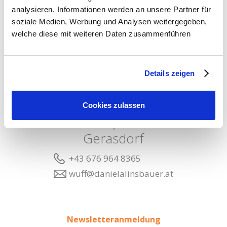
analysieren. Informationen werden an unsere Partner für
Tierschutzqualifizierte Hundetrainerin Dipl.
soziale Medien, Werbung und Analysen weitergegeben,
welche diese mit weiteren Daten zusammenführen
Ernährungsberaterin Verhaltensberaterin
Seestadt &
Umgebung, 1220
Details zeigen
Wien
Alexander-Hirschl-
Cookies zulassen
Gasse, 2201
Gerasdorf
+43 676 964 8365
wuff@danielalinsbauer.at
Newsletteranmeldung