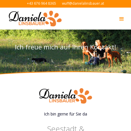
+43 676 964 8365
wuff@danielalinsbauer.at
Ich freue mich auf Ihren Kontakt!
Ich bin gerne für Sie da
Seestadt &