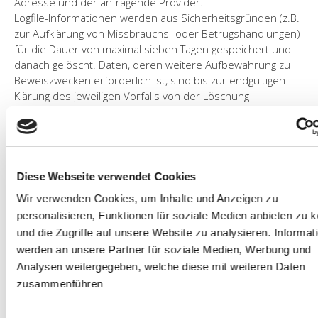
Adresse und der anfragende Provider.
Logfile-Informationen werden aus Sicherheitsgründen (z.B.
zur Aufklärung von Missbrauchs- oder Betrugshandlungen)
für die Dauer von maximal sieben Tagen gespeichert und
danach gelöscht. Daten, deren weitere Aufbewahrung zu
Beweiszwecken erforderlich ist, sind bis zur endgültigen
Klärung des jeweiligen Vorfalls von der Löschung
ausgenommen.
Onlinepräsenzen in sozialen Medien
Wir unterhalten Onlinepräsenzen innerhalb sozialer
Netzwerke und Plattformen, um mit den dort aktiven
Kunden, Interessenten und Nutzern kommunizieren und
Diese Webseite verwendet Cookies
sie dort über unsere Leistungen informieren zu können.
Wir verwenden Cookies, um Inhalte und Anzeigen zu
Beim Aufruf der jeweiligen Netzwerke und Plattformen
personalisieren, Funktionen für soziale Medien anbieten zu 
gelten die Geschäftsbedingungen und die
und die Zugriffe auf unsere Website zu analysieren. Informat
Datenverarbeitungsrichtlinien deren jeweiligen Betreiber.
werden an unsere Partner für soziale Medien, Werbung und
Soweit nicht anders im Rahmen unserer
Datenschutzerklärung angegeben, verarbeiten wird die
Analysen weitergegeben, welche diese mit weiteren Daten
Daten der Nutzer sofern diese mit uns innerhalb der
zusammenführen
sozialen Netzwerke und Plattformen kommunizieren, z.B.
Beiträge auf unseren Onlinepräsenzen verfassen oder uns