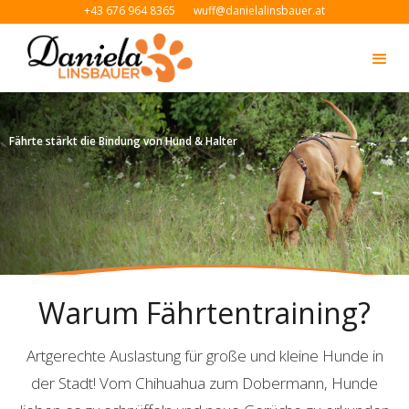
+43 676 964 8365
wuff@danielalinsbauer.at
Fährte stärkt die Bindung von Hund & Halter
Slide 3 of 3.
Warum Fährtentraining?
Artgerechte Auslastung für große und kleine Hunde in
der Stadt! Vom Chihuahua zum Dobermann, Hunde