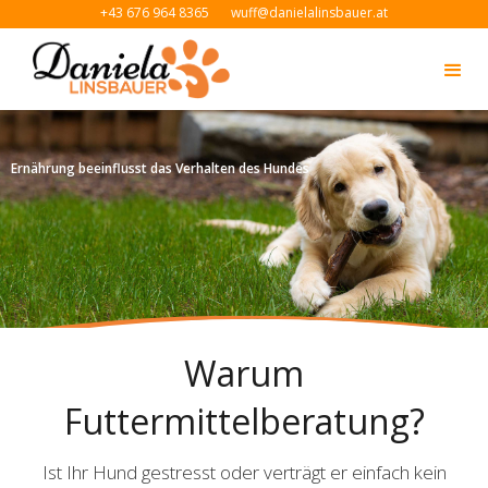
+43 676 964 8365
wuff@danielalinsbauer.at
Ernährung beeinflusst das Verhalten des Hundes
Slide 3 of 3.
Warum
Futtermittelberatung?
Ist Ihr Hund gestresst oder verträgt er einfach kein