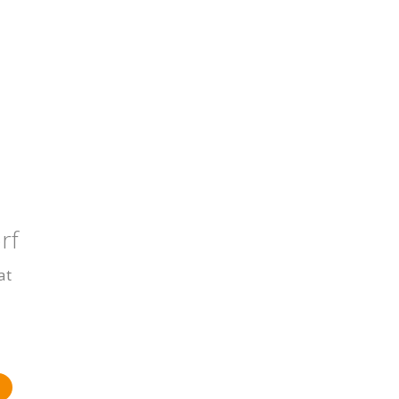
rf
at