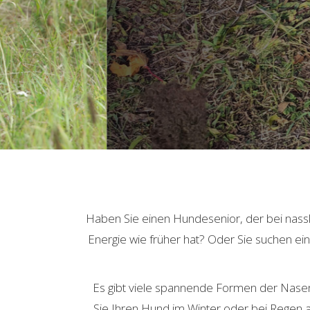
Slide 3 of 3.
Haben Sie einen Hundesenior, der bei nass
Energie wie früher hat? Oder Sie suchen ei
Es gibt viele spannende Formen der Nasenar
Sie Ihren Hund im Winter oder bei Regen a