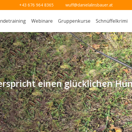
+43 676 964 8365
wuff@danielalinsbauer.at
ndetraining
Webinare
Gruppenkurse
Schnüffelkrimi
inen glücklichen Hund