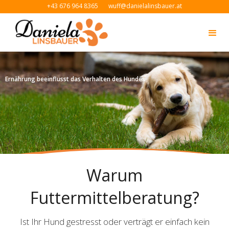
+43 676 964 8365
wuff@danielalinsbauer.at
Ernährung beeinflusst das Verhalten des Hundes
Slide 3 of 3.
Warum
Futtermittelberatung?
Ist Ihr Hund gestresst oder verträgt er einfach kein