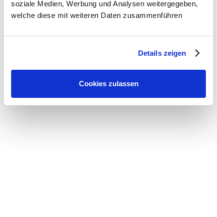
Besonders toll finde ich, dass wir den Sport auch Zuhause
soziale Medien, Werbung und Analysen weitergegeben,
ausüben können und dass es unser Teamwork gestärkt
welche diese mit weiteren Daten zusammenführen
hat.
Details zeigen
Josef & Malu
Cookies zulassen