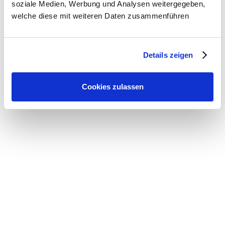
starke Geräuschangst. Jetzt weiß ich, wie ich meine Hündin
soziale Medien, Werbung und Analysen weitergegeben,
durch problematische Situationen führen kann und ihr
welche diese mit weiteren Daten zusammenführen
Problemverhalten hat sich bereits massiv verbessert.
Details zeigen
Jasmin & Ray Ray
Cookies zulassen